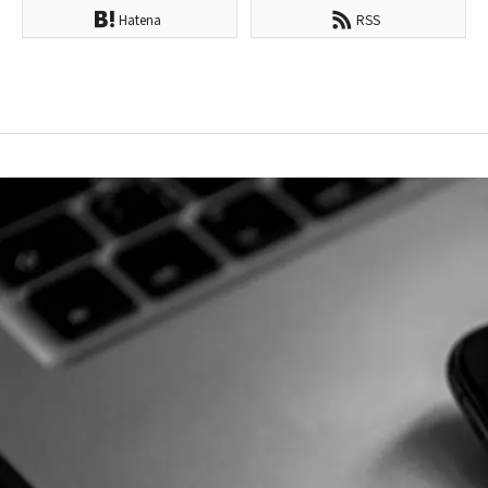
Hatena
RSS