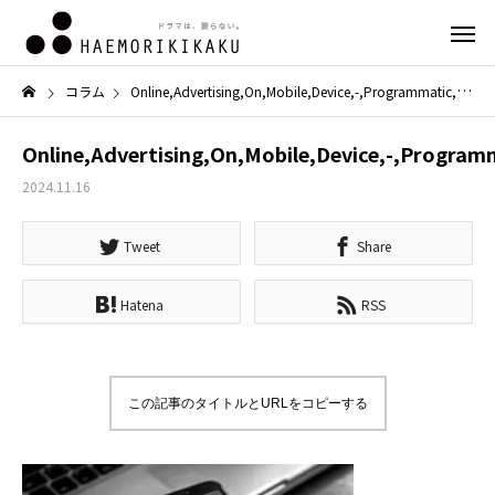
コラム
Online,Advertising,On,Mobile,Device,-,Programmatic,Advertising,Cross,Targeting.
Online,Advertising,On,Mobile,Device,-,Programm
2024.11.16
Tweet
Share
Hatena
RSS
この記事のタイトルとURLをコピーする