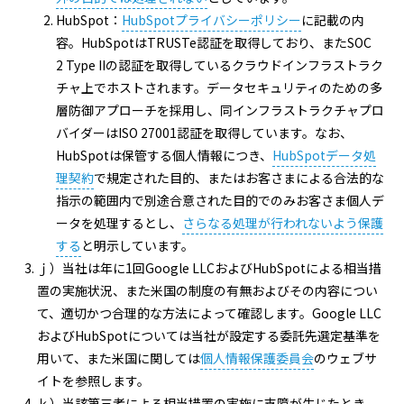
HubSpot：
HubSpotプライバシーポリシー
に記載の内
容。HubSpotはTRUSTe認証を取得しており、またSOC
2 Type IIの認証を取得しているクラウドインフラストラク
チャ上でホストされます。データセキュリティのための多
層防御アプローチを採用し、同インフラストラクチャプロ
バイダーはISO 27001認証を取得しています。なお、
HubSpotは保管する個人情報につき、
HubSpotデータ処
理契約
で規定された目的、またはお客さまによる合法的な
指示の範囲内で別途合意された目的でのみお客さま個人デ
ータを処理するとし、
さらなる処理が行われないよう保護
する
と明示しています。
ｊ）当社は年に1回Google LLCおよびHubSpotによる相当措
置の実施状況、また米国の制度の有無およびその内容につい
て、適切かつ合理的な方法によって確認します。Google LLC
およびHubSpotについては当社が設定する委託先選定基準を
用いて、また米国に関しては
個人情報保護委員会
のウェブサ
イトを参照します。
ｋ）当該第三者による相当措置の実施に支障が生じたとき