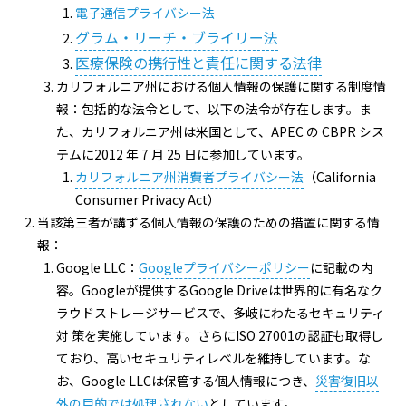
電子通信プライバシー法
グラム・リーチ・ブライリー法
医療保険の携行性と責任に関する法律
カリフォルニア州における個人情報の保護に関する制度情
報：包括的な法令として、以下の法令が存在します。ま
た、カリフォルニア州は米国として、APEC の CBPR シス
テムに2012 年 7 月 25 日に参加しています。
カリフォルニア州消費者プライバシー法
（California
Consumer Privacy Act）
当該第三者が講ずる個人情報の保護のための措置に関する情
報：
Google LLC：
Googleプライバシーポリシー
に記載の内
容。Googleが提供するGoogle Driveは世界的に有名なク
ラウドストレージサービスで、多岐にわたるセキュリティ
対 策を実施しています。さらにISO 27001の認証も取得し
ており、高いセキュリティレベルを維持しています。な
お、Google LLCは保管する個人情報につき、
災害復旧以
外の目的では処理されない
としています。