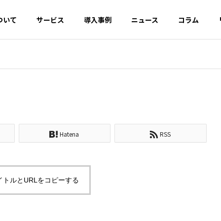
ついて
サービス
導入事例
ニュース
コラム
EO対策
AI・SEO対策
OOロール
デジタル広告開
クリエ
発・運用
UI/UX
Hatena
RSS
データによるマークア
セマンティック検索とは？仕
イトルとURLをコピーする
は？リッチリザルトの
組みや従来の検索との違い、
イネーブ
カスタマーサクセ
CRM・
JSON-LDの実装方法
今後のSEO・AI対策を徹底解
ス
援
説