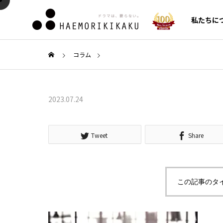
私たちに
コラム
AI・SEO対策
AI・S
2023.07.24
CMO/C
代行
COLUMN
SERVICE
Tweet
Share
新着コラム
サービス一覧
る未
クロールバジェットとは？浪
構造化
この記事のタ
合わせ
費の原因とGoogle推奨の最適
ップと
セールス
は
化施策
仕組みと
ルメント