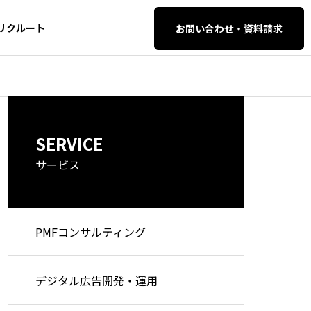
リクルート
お問い合わせ・資料請求
AI・SEO対策
AI・SEO対策
SERVICE
イティブ・
SEO・AIO・LLM
O対策
サービス
PMFコンサルティング
検索エンジンが「意味」を理
シャドーAI対
解する時代へ。エンティティS
｜リスクを抑え
AI自動化支
WEB開発・保守管
デジタル広告開発・運用
EO完全攻略ガイド
性を最大化す
理
築術