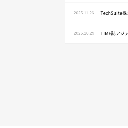
TechSu
2025.11.26
TIME誌ア
2025.10.29