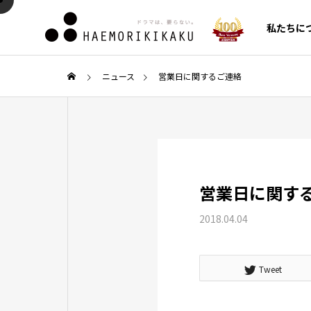
私たちに
ニュース
営業日に関するご連絡
AI・SEO対策
AI・S
CMO/C
代行
COLUMN
SERVICE
営業日に関す
新着コラム
サービス一覧
2018.04.04
ガイド
Google Search Console（サ
クロー
の利便
ーチコンソール）の使い方！
費の原因
Tweet
セールス
ンス構
登録設定からSEO分析・改善
化施策
ルメント
への活用法まで徹底解説