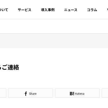
ついて
サービス
導入事例
ニュース
コラム
EO対策
AI・SEO対策
OOロール
デジタル広告開
クリエ
発・運用
UI/UX
るご連絡
ルバジェットとは？浪
構造化データによるマークア
とGoogle推奨の最適
ップとは？リッチリザルトの
Share
Hatena
イネーブ
カスタマーサクセ
CRM・
仕組みとJSON-LDの実装方法
ス
援