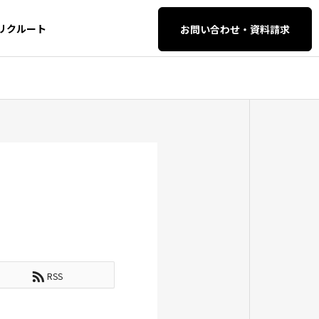
リクルート
お問い合わせ・資料請求
AI・SEO対策
AI・SEO対策
イティブ・
SEO・AIO・LLM
O対策
セマンティック検索とは？仕
検索エンジン
組みや従来の検索との違い、
解する時代へ
RSS
AI自動化支
WEB開発・保守管
今後のSEO・AI対策を徹底解
EO完全攻略ガ
理
説