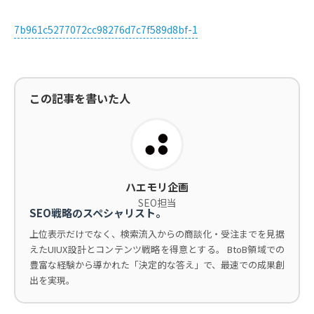
7b961c5277072cc98276d7c7f589d8bf-1
この記事を書いた人
ハエモリ企画
SEO担当
SEO戦略のスペシャリスト。
上位表示だけでなく、検索流入からの商談化・受注までを見据
えたUIUX設計とコンテンツ戦略を得意とする。 BtoB領域での
豊富な経験から導かれた「決定的な答え」で、最速での成果創
出を実現。