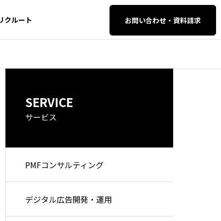
リクルート
お問い合わせ・資料請求
AI・SEO対策
AI・SEO対策
SERVICE
イティブ・
SEO・AIO・LLM
O対策
サービス
PMFコンサルティング
セマンティック検索とは？仕
検索エンジン
組みや従来の検索との違い、
解する時代へ
AI自動化支
WEB開発・保守管
デジタル広告開発・運用
今後のSEO・AI対策を徹底解
EO完全攻略ガ
理
説