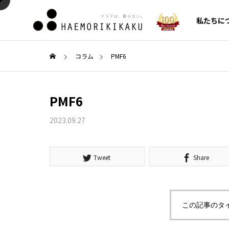
私たちに
コラム
PMF6
AI・SEO対策
AI・S
PMF6
CMO/C
代行
2023.09.27
COLUMN
SERVICE
新着コラム
サービス一覧
Tweet
Share
ガイド
Google Search Console（サ
クロー
の利便
ーチコンソール）の使い方！
費の原因
セールス
この記事のタ
ンス構
登録設定からSEO分析・改善
化施策
ルメント
への活用法まで徹底解説