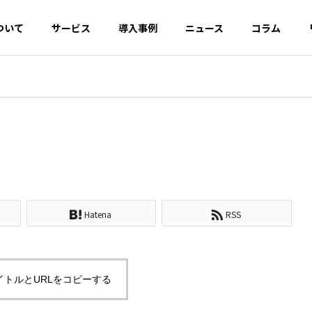
ついて
サービス
導入事例
ニュース
コラム
EO対策
AI・SEO対策
OOロール
デジタル広告開
クリエ
発・運用
UI/UX
Hatena
RSS
ルバジェットとは？浪
構造化データによるマークア
とGoogle推奨の最適
ップとは？リッチリザルトの
イネーブ
カスタマーサクセ
CRM・
イトルとURLをコピーする
仕組みとJSON-LDの実装方法
ス
援