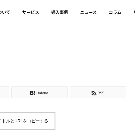
ついて
サービス
導入事例
ニュース
コラム
EO対策
AI・SEO対策
OOロール
デジタル広告開
クリエ
発・運用
UI/UX
Hatena
RSS
ルバジェットとは？浪
構造化データによるマークア
とGoogle推奨の最適
ップとは？リッチリザルトの
イネーブ
カスタマーサクセ
CRM・
イトルとURLをコピーする
仕組みとJSON-LDの実装方法
ス
援