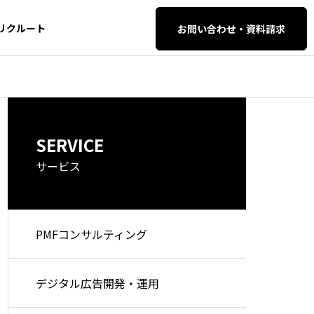
リクルート
お問い合わせ・資料請求
AI・SEO対策
AI・SEO対策
SERVICE
イティブ・
SEO・AIO・LLM
O対策
サービス
PMFコンサルティング
セマンティック検索とは？仕
検索エンジン
組みや従来の検索との違い、
解する時代へ
AI自動化支
WEB開発・保守管
デジタル広告開発・運用
今後のSEO・AI対策を徹底解
EO完全攻略ガ
理
説