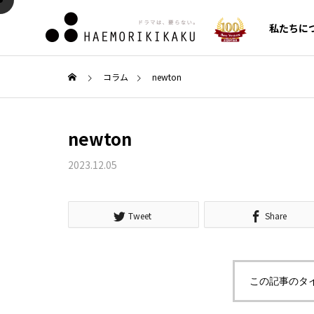
私たちに
コラム
newton
AI・SEO対策
AI・S
newton
CMO/C
代行
2023.12.05
COLUMN
SERVICE
新着コラム
サービス一覧
Tweet
Share
ガイド
Google Search Console（サ
クロー
の利便
ーチコンソール）の使い方！
費の原因
セールス
この記事のタ
ンス構
登録設定からSEO分析・改善
化施策
ルメント
への活用法まで徹底解説