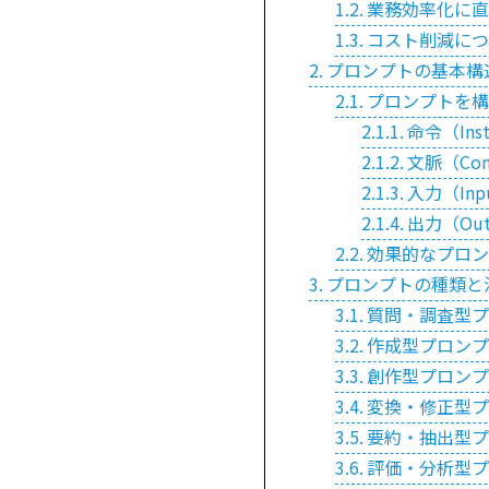
業務効率化に直
コスト削減につ
プロンプトの基本構
プロンプトを構
命令（Inst
文脈（Co
入力（Inp
出力（Out
効果的なプロン
プロンプトの種類と
質問・調査型プ
作成型プロンプ
創作型プロンプ
変換・修正型プ
要約・抽出型プ
評価・分析型プ