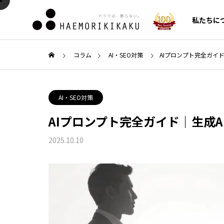
私たちに
コラム
AI・SEO対策
AIプロンプト完全ガイ
AI・SEO対策
AI・S
AI・SEO対策
CMO/C
代行
AIプロンプト完全ガイド｜生成
COLUMN
SERVICE
新着コラム
2025.10.10
サービス一覧
ガイド
Google Search Console（サ
クロー
の利便
ーチコンソール）の使い方！
費の原因
セールス
ンス構
登録設定からSEO分析・改善
化施策
ルメント
への活用法まで徹底解説