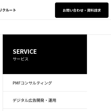
リクルート
お問い合わせ・資料請求
AI・SEO対策
AI・SEO対策
SERVICE
イティブ・
SEO・AIO・LLM
O対策
サービス
PMFコンサルティング
セマンティック検索とは？仕
検索エンジン
組みや従来の検索との違い、
解する時代へ
AI自動化支
WEB開発・保守管
デジタル広告開発・運用
今後のSEO・AI対策を徹底解
EO完全攻略ガ
理
説