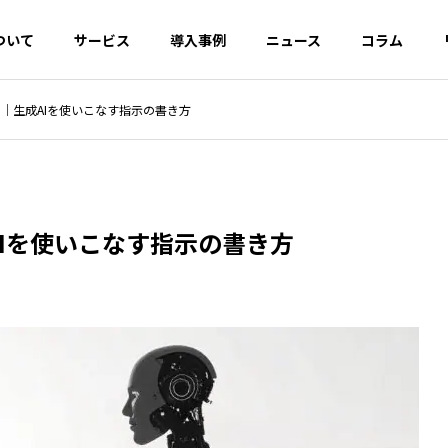
ついて
サービス
導入事例
ニュース
コラム
ド｜生成AIを使いこなす指示の書き方
EO対策
AI・SEO対策
OOロール
デジタル広告開
クリエ
発・運用
UI/UX
AIを使いこなす指示の書き方
ルバジェットとは？浪
構造化データによるマークア
とGoogle推奨の最適
ップとは？リッチリザルトの
イネーブ
カスタマーサクセ
CRM・
仕組みとJSON-LDの実装方法
ス
援