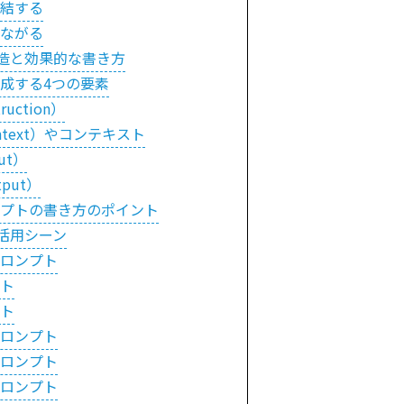
結する
ながる
造と効果的な書き方
成する4つの要素
ruction）
ntext）やコンテキスト
ut）
put）
プトの書き方のポイント
活用シーン
ロンプト
ト
ト
ロンプト
ロンプト
ロンプト