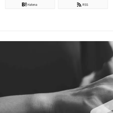
Hatena
RSS