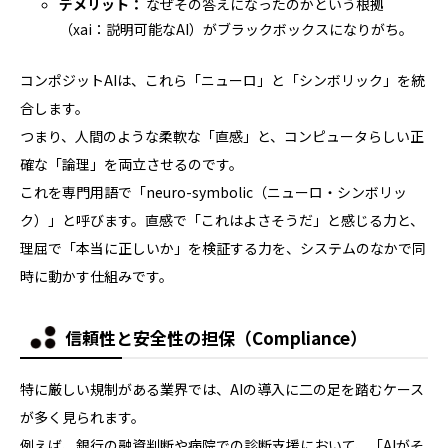
デメリット：
なぜその答えになったのかという根拠
（xai：説明可能なAI）がブラックボックスになりがち。
コンポジットAIは、これら「ニューロ」と「シンボリック」を統
合します。
つまり、人間のような柔軟な「直感」と、コンピュータらしい正
確な「論理」を両立させるのです。
これを専門用語で「neuro-symbolic（ニューロ・シンボリッ
ク）」と呼びます。直感で「これはよさそうだ」と感じる力と、
理屈で「本当に正しいか」を検証する力を、システムのなかで同
時に動かす仕組みです。
信頼性と安全性の担保（Compliance）
特に厳しい規制がある業界では、AIの導入に二の足を踏むケース
が多く見られます。
例えば、銀行の融資判断や病院での診断支援において、「AIがそ