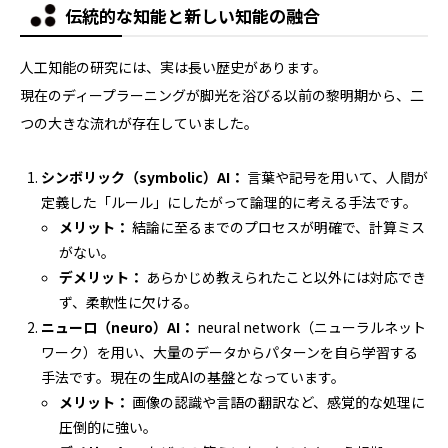
伝統的な知能と新しい知能の融合
人工知能の研究には、実は長い歴史があります。
現在のディープラーニングが脚光を浴びる以前の黎明期から、二
つの大きな流れが存在していました。
シンボリック（symbolic）AI：
言葉や記号を用いて、人間が
定義した「ルール」にしたがって論理的に考える手法です。
メリット：
結論に至るまでのプロセスが明確で、計算ミス
がない。
デメリット：
あらかじめ教えられたこと以外には対応でき
ず、柔軟性に欠ける。
ニューロ（neuro）AI：
neural network（ニューラルネット
ワーク）を用い、大量のデータからパターンを自ら学習する
手法です。現在の生成AIの基盤となっています。
メリット：
画像の認識や言語の翻訳など、感覚的な処理に
圧倒的に強い。