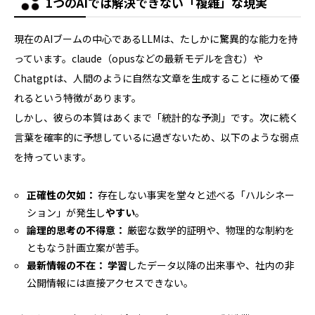
1つのAIでは解決できない「複雑」な現実
現在のAIブームの中心であるLLMは、たしかに驚異的な能力を持
っています。claude（opusなどの最新モデルを含む）や
Chatgptは、人間のように自然な文章を生成することに極めて優
れるという特徴があります。
しかし、彼らの本質はあくまで「統計的な予測」です。次に続く
言葉を確率的に予想しているに過ぎないため、以下のような弱点
を持っています。
正確性の欠如：
存在しない事実を堂々と述べる「ハルシネー
ション」が発生し
やすい
。
論理的思考の不得意：
厳密な数学的証明や、物理的な制約を
ともなう計画立案が苦手。
最新情報の不在：
学習
したデータ以降の出来事や、社内の非
公開情報には直接アクセスできない。