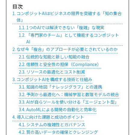
目次
コンポジットAIはビジネスの限界を突破する「知の集合
体」
1つのAIでは解決できない「複雑」な現実
「専門家のチーム」として機能するコンポジット
AI
なぜ今「複合」のアプローチが必要とされているのか
伝統的な知能と新しい知能の融合
信頼性と安全性の担保（Compliance）
リソースの最適化とコスト削減
コンポジットAIを構成する技術と仕組み
知識の地図「ナレッジグラフ」との連携
予測から最適化へ：機械学習と数理モデルの統合
AIが自らツールを使い分ける「エージェント型」
AutoMLによる開発の自動化と効率化
導入に向けた課題と成功のポイント
システムの複雑性とガバナンス
質の高いデータの確保とクレンジング