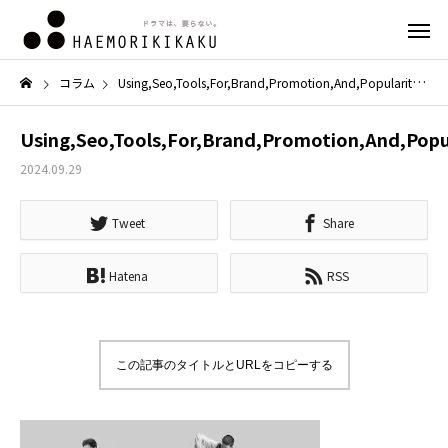
コラム
Using,Seo,Tools,For,Brand,Promotion,And,Popularity,In,Internet.
Using,Seo,Tools,For,Brand,Promotion,And,Popula
2024.09.29
Tweet
Share
Hatena
RSS
この記事のタイトルとURLをコピーする