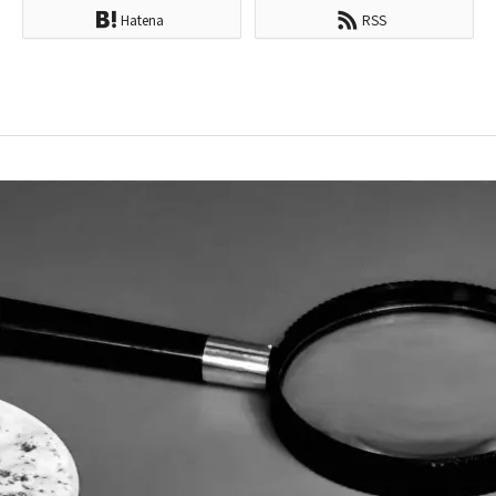
Hatena
RSS