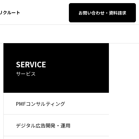
リクルート
お問い合わせ・資料請求
AI・SEO対策
AI・SEO対策
SERVICE
イティブ・
SEO・AIO・LLM
O対策
サービス
PMFコンサルティング
セマンティック検索とは？仕
検索エンジン
組みや従来の検索との違い、
解する時代へ
AI自動化支
WEB開発・保守管
デジタル広告開発・運用
今後のSEO・AI対策を徹底解
EO完全攻略ガ
理
説