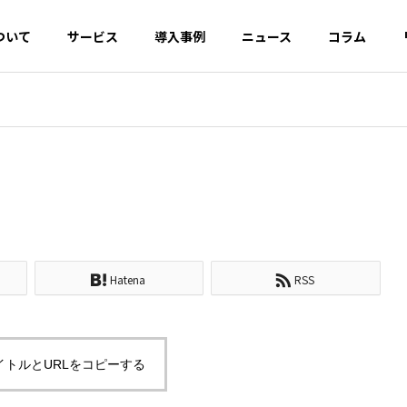
ついて
サービス
導入事例
ニュース
コラム
EO対策
AI・SEO対策
OOロール
デジタル広告開
クリエ
発・運用
UI/UX
Hatena
RSS
ルバジェットとは？浪
構造化データによるマークア
とGoogle推奨の最適
ップとは？リッチリザルトの
イネーブ
カスタマーサクセ
CRM・
イトルとURLをコピーする
仕組みとJSON-LDの実装方法
ス
援