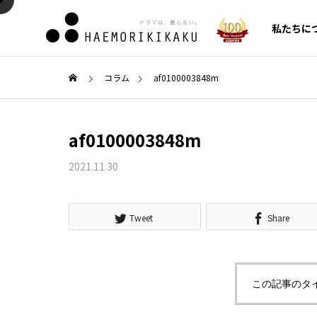
私たちに
コラム
af0100003848m
AI・SEO対策
AI・S
af0100003848m
CMO/C
代行
2021.11.30
COLUMN
SERVICE
新着コラム
サービス一覧
Tweet
Share
ガイド
Google Search Console（サ
クロー
の利便
ーチコンソール）の使い方！
費の原因
セールス
この記事のタ
ンス構
登録設定からSEO分析・改善
化施策
ルメント
への活用法まで徹底解説