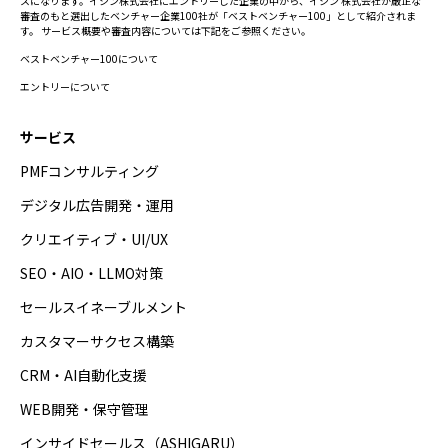
スになります。イシン株式会社にエントリーした企業の中から、イシン 株式会社が厳正な
審査のもと選出したベンチャー企業100社が「ベストベンチャー100」として紹介されま
す。 サービス概要や審査内容については下記をご参照ください。
ベストベンチャー100について
エントリーについて
サービス
PMFコンサルティング
デジタル広告開発・運用
クリエイティブ・UI/UX
SEO・AIO・LLMO対策
セールスイネーブルメント
カスタマーサクセス構築
CRM・AI自動化支援
WEB開発・保守管理
インサイドセールス（ASHIGARU）