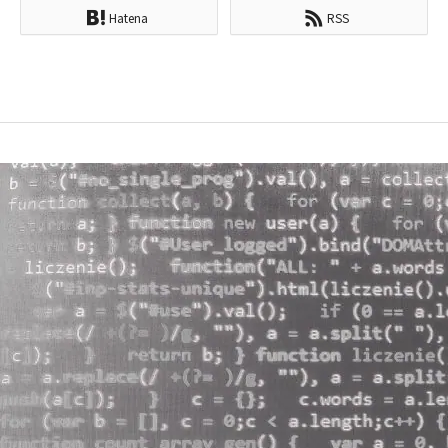
Hatena
RSS