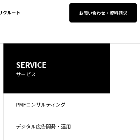
リクルート
お問い合わせ・資料請求
AI・SEO対策
AI・SEO対策
SERVICE
イティブ・
SEO・AIO・LLM
O対策
サービス
PMFコンサルティング
セマンティック検索とは？仕
検索エンジン
組みや従来の検索との違い、
解する時代へ
AI自動化支
WEB開発・保守管
デジタル広告開発・運用
今後のSEO・AI対策を徹底解
EO完全攻略ガ
理
説