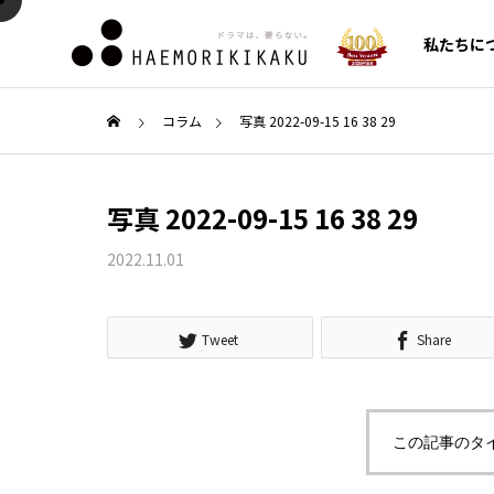
私たちに
コラム
写真 2022-09-15 16 38 29
AI・SEO対策
AI・S
写真 2022-09-15 16 38 29
CMO/C
代行
2022.11.01
COLUMN
SERVICE
新着コラム
サービス一覧
Tweet
Share
ガイド
Google Search Console（サ
クロー
の利便
ーチコンソール）の使い方！
費の原因
セールス
この記事のタ
ンス構
登録設定からSEO分析・改善
化施策
ルメント
への活用法まで徹底解説