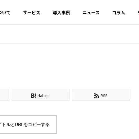
ついて
サービス
導入事例
ニュース
コラム
EO対策
AI・SEO対策
OOロール
デジタル広告開
クリエ
発・運用
UI/UX
Hatena
RSS
ルバジェットとは？浪
構造化データによるマークア
とGoogle推奨の最適
ップとは？リッチリザルトの
イネーブ
カスタマーサクセ
CRM・
イトルとURLをコピーする
仕組みとJSON-LDの実装方法
ス
援