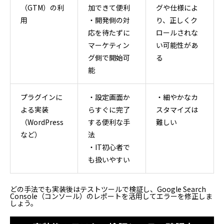
（GTM）の利
加できて便利
グや仕様によ
用
・開発側の対
り、正しくク
応を待たずに
ロールされな
マーケティン
い可能性があ
グ側で開始可
る
能
プラグインに
・設定画面か
・細やかなカ
よる実装
らすぐに完了
スタマイズは
（WordPress
する便利な手
難しい
など）
法
・IT初心者で
も扱いやすい
どの手法でも実装後はテストツールで検証し、Google Search
Console（コンソール）のレポートを活用してエラーを修正しま
しょう。