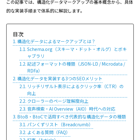
この記事では、構造化データマークアップの基本概念から、具体
的な実装手順まで体系的に解説します。
目次
構造化データによるマークアップとは？
Schema.org（スキーマ・ドット・オルグ）とボキ
ャブラリ
記述フォーマットの種類（JSON-LD / Microdata /
RDFa）
構造化データを実装する3つのSEOメリット
リッチリザルト表示によるクリック率（CTR）の
向上
クローラーのページ理解度向上
音声検索・AI Overview（AIO）時代への対応
BtoB・BtoCで活用すべき代表的な構造化データの種類
パンくずリスト（Breadcrumb）
よくある質問（FAQ）