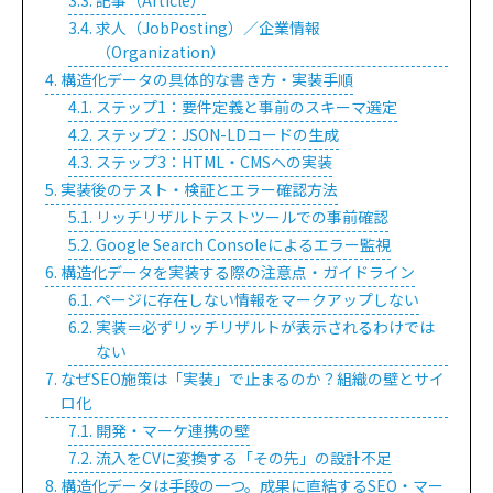
記事（Article）
求人（JobPosting）／企業情報
（Organization）
構造化データの具体的な書き方・実装手順
ステップ1：要件定義と事前のスキーマ選定
ステップ2：JSON-LDコードの生成
ステップ3：HTML・CMSへの実装
実装後のテスト・検証とエラー確認方法
リッチリザルトテストツールでの事前確認
Google Search Consoleによるエラー監視
構造化データを実装する際の注意点・ガイドライン
ページに存在しない情報をマークアップしない
実装＝必ずリッチリザルトが表示されるわけでは
ない
なぜSEO施策は「実装」で止まるのか？組織の壁とサイ
ロ化
開発・マーケ連携の壁
流入をCVに変換する「その先」の設計不足
構造化データは手段の一つ。成果に直結するSEO・マー