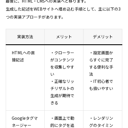
最後に、HTML・CMSへの実装へと移ります。
生成した記述をWEBサイトへ埋め込む手順として、主に以下の3
つの実装アプローチがあります。
実装方法
メリット
デメリット
HTMLへの直
・クローラー
・設定画面か
接記述
がコンテンツ
らすぐに完了
を収集しやす
する便利な手
い
法
・正確なリッ
・IT初心者で
チリザルトの
も扱いやすい
生成が期待で
きる
Googleタグマ
・画面上で動
・レンダリン
ネージャー
的にタグを追
グのタイミン