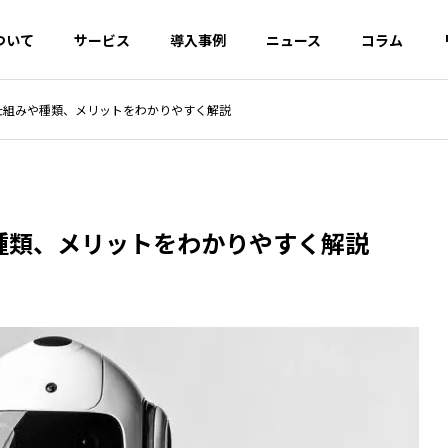
ついて
サービス
導入事例
ニュース
コラム
仕組みや種類、メリットをわかりやすく解説
EO対策
AI・SEO対策
OOロール
デジタル広告開
クリエ
発・運用
UI/UX
種類、メリットをわかりやすく解説
ルバジェットとは？浪
構造化データによるマークア
とGoogle推奨の最適
ップとは？リッチリザルトの
イネーブ
カスタマーサクセ
CRM・
仕組みとJSON-LDの実装方法
ス
援