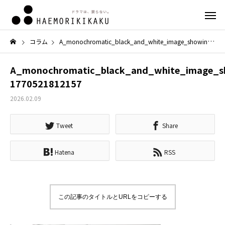
コラム
A_monochromatic_black_and_white_image_showing_a_di-1770521812157
A_monochromatic_black_and_white_image_s
1770521812157
2026.02.09
Tweet
Share
Hatena
RSS
この記事のタイトルとURLをコピーする