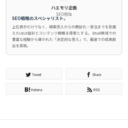
ハエモリ企画
SEO担当
SEO戦略のスペシャリスト。
上位表示だけでなく、検索流入からの商談化・受注までを見据
えたUIUX設計とコンテンツ戦略を得意とする。 BtoB領域での
豊富な経験から導かれた「決定的な答え」で、最速での成果創
出を実現。
Tweet
Share
Hatena
RSS