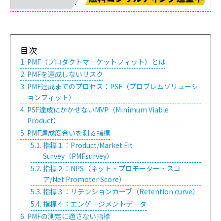
目次
PMF（プロダクトマーケットフィット）とは
PMFを達成しないリスク
PMF達成までのプロセス：PSF（プロブレムソリューシ
ョンフィット）
PSF達成にかかせないMVP（Minimum Viable
Product）
PMF達成度合いを測る指標
指標１：Product/Market Fit
Survey（PMFsurvey）
指標２：NPS（ネット・プロモーター・スコ
ア/Net Promoter Score）
指標３：リテンションカーブ（Retention curve）
指標４：エンゲージメントデータ
PMFの測定に適さない指標