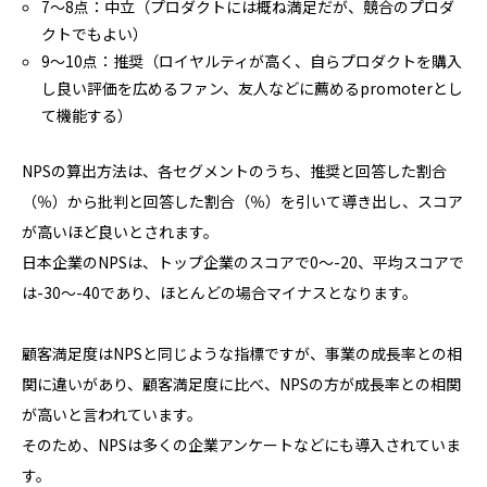
7～8点：中立（プロダクトには概ね満足だが、競合のプロダ
クトでもよい）
9～10点：推奨（ロイヤルティが高く、自らプロダクトを購入
し良い評価を広めるファン、友人などに薦めるpromoterとし
て機能する）
NPSの算出方法は、各セグメントのうち、推奨と回答した割合
（％）から批判と回答した割合（％）を引いて導き出し、スコア
が高いほど良いとされます。
日本企業のNPSは、トップ企業のスコアで0～-20、平均スコアで
は-30～-40であり、ほとんどの場合マイナスとなります。
顧客満足度はNPSと同じような指標ですが、事業の成長率との相
関に違いがあり、顧客満足度に比べ、NPSの方が成長率との相関
が高いと言われています。
そのため、NPSは多くの企業アンケートなどにも導入されていま
す。